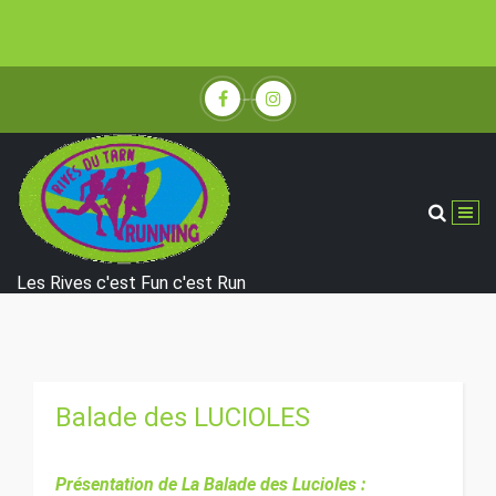
Aller
au
contenu
Les Rives c'est Fun c'est Run
Balade des LUCIOLES
Présentation de La Balade des Lucioles :